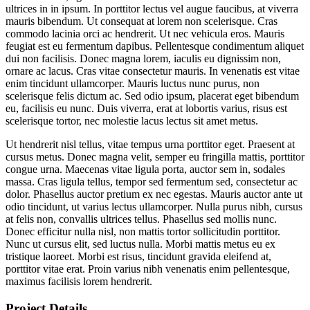
ultrices in in ipsum. In porttitor lectus vel augue faucibus, at viverra
mauris bibendum. Ut consequat at lorem non scelerisque. Cras
commodo lacinia orci ac hendrerit. Ut nec vehicula eros. Mauris
feugiat est eu fermentum dapibus. Pellentesque condimentum aliquet
dui non facilisis. Donec magna lorem, iaculis eu dignissim non,
ornare ac lacus. Cras vitae consectetur mauris. In venenatis est vitae
enim tincidunt ullamcorper. Mauris luctus nunc purus, non
scelerisque felis dictum ac. Sed odio ipsum, placerat eget bibendum
eu, facilisis eu nunc. Duis viverra, erat at lobortis varius, risus est
scelerisque tortor, nec molestie lacus lectus sit amet metus.
Ut hendrerit nisl tellus, vitae tempus urna porttitor eget. Praesent at
cursus metus. Donec magna velit, semper eu fringilla mattis, porttitor
congue urna. Maecenas vitae ligula porta, auctor sem in, sodales
massa. Cras ligula tellus, tempor sed fermentum sed, consectetur ac
dolor. Phasellus auctor pretium ex nec egestas. Mauris auctor ante ut
odio tincidunt, ut varius lectus ullamcorper. Nulla purus nibh, cursus
at felis non, convallis ultrices tellus. Phasellus sed mollis nunc.
Donec efficitur nulla nisl, non mattis tortor sollicitudin porttitor.
Nunc ut cursus elit, sed luctus nulla. Morbi mattis metus eu ex
tristique laoreet. Morbi est risus, tincidunt gravida eleifend at,
porttitor vitae erat. Proin varius nibh venenatis enim pellentesque,
maximus facilisis lorem hendrerit.
Project Details