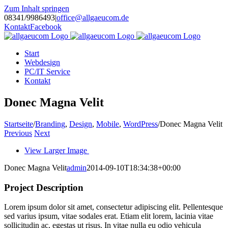
Zum Inhalt springen
08341/9986493
|
office@allgaeucom.de
Kontakt
Facebook
Start
Webdesign
PC/IT Service
Kontakt
Donec Magna Velit
Startseite
/
Branding
,
Design
,
Mobile
,
WordPress
/
Donec Magna Velit
Previous
Next
View Larger Image
Donec Magna Velit
admin
2014-09-10T18:34:38+00:00
Project Description
Lorem ipsum dolor sit amet, consectetur adipiscing elit. Pellentesque
sed varius ipsum, vitae sodales erat. Etiam elit lorem, lacinia vitae
sollicitudin ac, egestas ut risus. In vitae nulla eu odio vehicula